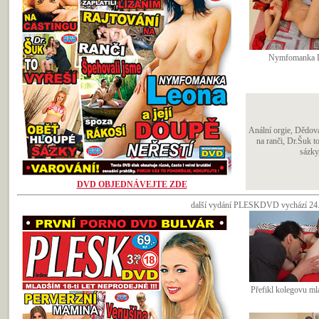
Nymfomanka 
Anální orgie, Dědova 
na ranči, Dr.Šuk 
sázky
DVD OBJEDNÁVEJTE ZDE
další vydání PLESKDVD vychází 24.l
Přefikl kolegovu ml