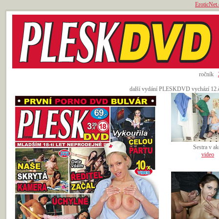
EroticNet.
ročník
další vydání PLESKDVD vychází 12.če
Sestra v ak
video