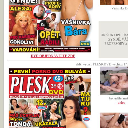
Vášnivka B
DR.ŠUK OPĚT ŘÁ
GYNDĚ. VÁ
PROFESORY a da
DVD OBJEDNÁVEJTE ZDE
další vydání PLESKDVD vychází 17.d
Jak udělat ma
video