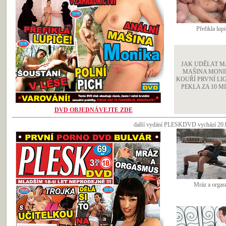
Přefikla lupi
JAK UDĚLAT M
MAŠINA MONIK
KOUŘÍ PRVNÍ LI
PEKLA ZA 10 MINU
DVD OBJEDNÁVEJTE ZDE
další vydání PLESKDVD vychází 20.bř
Mráz a orga