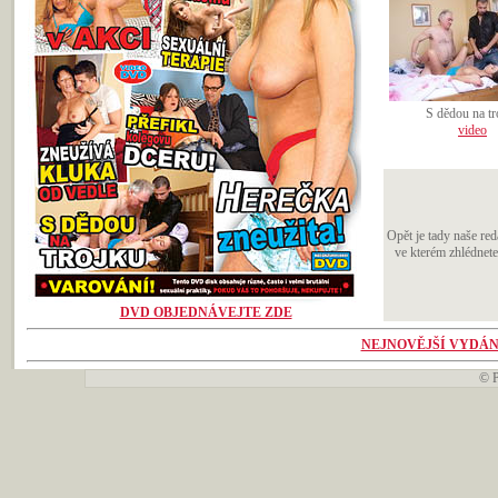
S dědou na tr
video
Opět je tady naše r
ve kterém zhlédnete 
DVD OBJEDNÁVEJTE ZDE
NEJNOVĚJŠÍ VYDÁN
©