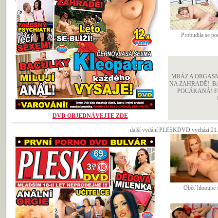
Probudila se po
MRÁZ A ORGASMU
NA ZAHRADĚ!. B
POCÁKANÁ! Fale
DVD OBJEDNÁVEJTE ZDE
další vydání PLESKDVD vychází 21.ú
Oběť hlooupé 