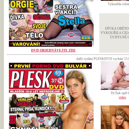
Vykouřila celou
DÍVKA OBĚTOV
VYKOUŘILA CELO
ÚCHYLNÉ O
DVD OBJEDNÁVEJTE ZDE
další vydání PLESKDVD vychází 15.kv
Dr.Šuk opět ř
video