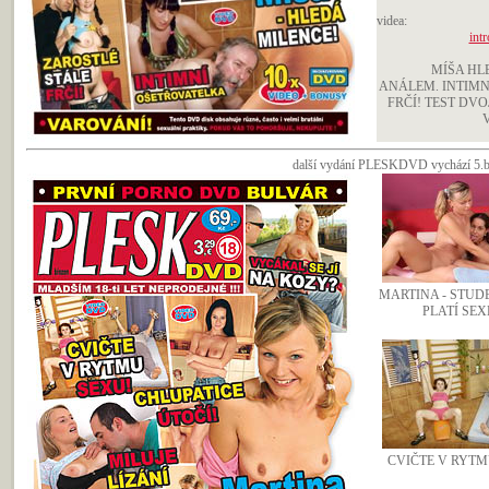
videa:
intr
MÍŠA HL
ANÁLEM. INTIMN
FRČÍ! TEST DV
další vydání PLESKDVD vychází 5.bř
MARTINA - STUD
PLATÍ SE
CVIČTE V RYTM