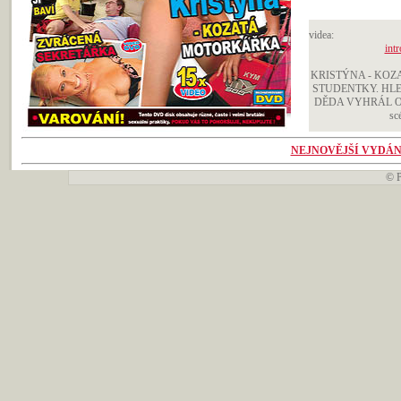
videa:
intr
KRISTÝNA - KOZ
STUDENTKY. HLE
DĚDA VYHRÁL ORÁ
sc
NEJNOVĚJŠÍ VYDÁN
©