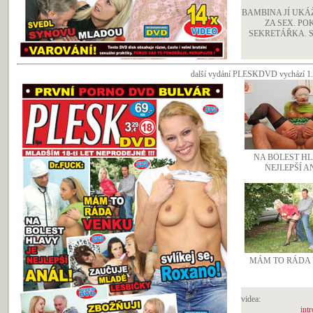
BAMBINA JÍ UKÁ
ZA SEX. P
SEKRETÁŘKA. S
další vydání PLESKDVD vychází 1.ří
NA BOLEST HL
NEJLEPŠÍ A
MÁM TO RÁDA 
videa:
intr