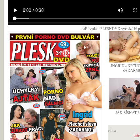
další vydání PLESKDVD vychází 16.pro
INGRID - NECH
ZADARM
JAK ZÍSKAT 
videa:
intr