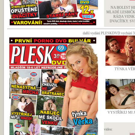
NA BOLEST HL
MLADÉ LESBIČK
RÁDA VENKU
DVACÍTKY. SVLÍ
další vydání PLESKDVD vychází 3.zá
TÝNKA VĚR
VYSTŘÍKEJ MI J
videa:
intr