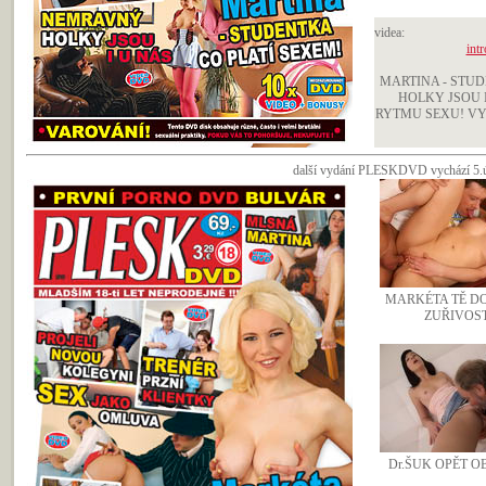
videa:
intr
MARTINA - STU
HOLKY JSOU I
RYTMU SEXU! VY
další vydání PLESKDVD vychází 5.ún
MARKÉTA TĚ D
ZUŘIVOST
Dr.ŠUK OPĚT O