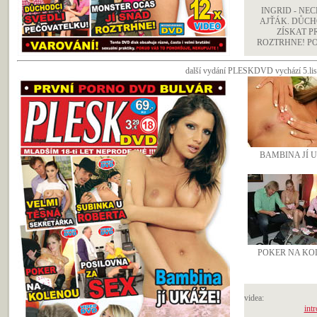
INGRID - NE
AJŤÁK. DŮCH
ZÍSKAT P
ROZTRHNE! PORN
další vydání PLESKDVD vychází 5.list
BAMBINA JÍ 
POKER NA KO
videa:
intr