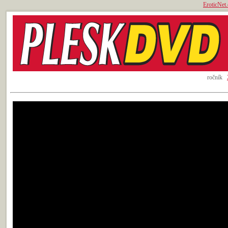
EroticNet.
ročník