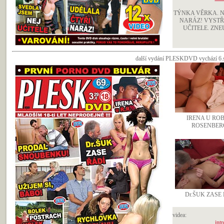
TÝNKA VĚRKA. 
NARÁZ! VYSTŘÍ
UČITELE. ZNE
další vydání PLESKDVD vychází 6.sr
IRENA U RO
ROSENBER
Dr.ŠUK ZASE 
videa:
intr