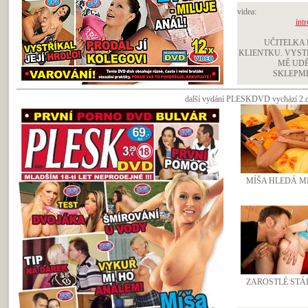
videa:
intr
UČITELKA 
KLIENTKU. VYST
MĚ UDĚ
SKLEPMI
další vydání PLESKDVD vychází 2.du
MÍŠA HLEDÁ M
ZAROSTLÉ STÁL