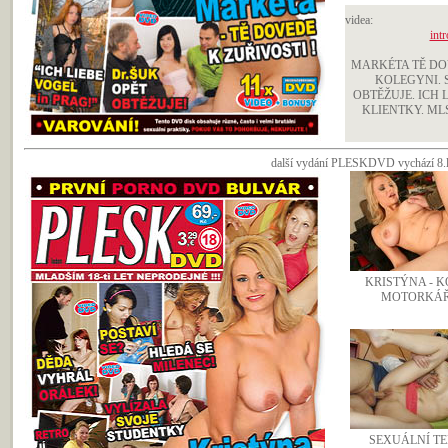
videa:
intr
MARKÉTA TĚ DO
KOLEGYNI. 
OBTĚŽUJE. ICH 
KLIENTKY. MLSN
další vydání PLESKDVD vychází 8.le
KRISTÝNA - 
MOTORKÁ
SEXUÁLNÍ TE