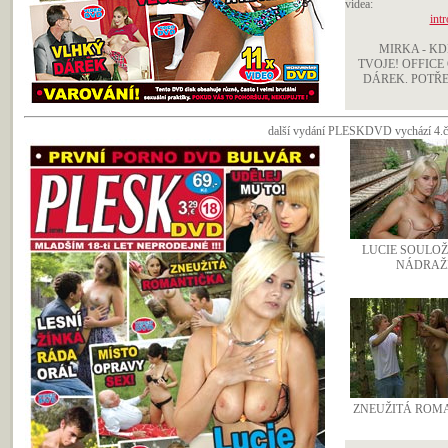
videa:
intr
MIRKA - KD
TVOJE! OFFICE
DÁREK. POTŘ
další vydání PLESKDVD vychází 4.če
LUCIE SOULOŽ
NÁDRAŽÍ
ZNEUŽITÁ ROM