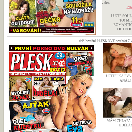
videa:
intr
LUCIE SOUL
TO! MÍ
ROMANTIČ
OUTDOOR
další vydání PLESKDVD vychází 7.kv
UČITELKA EVA
ANÁL!
MÁM CHLAPA,
UDĚLÁ!