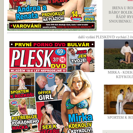
IRENA U RO
BÁBO! BOLEK 
ŘÁDÍ! RY
SNOUBENKU. 
další vydání PLESKDVD vychází 2.čer
MIRKA - KDEK
KDYKOLI
SPORTEM K RO