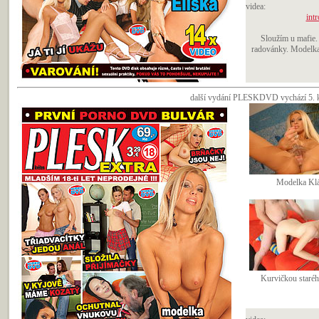
videa:
intr
Sloužím u mafie.
radovánky. Modelka E
další vydání PLESKDVD vychází 5. kv
Modelka Klá
Kurvičkou staréh