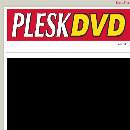
EroticNet.
ročník