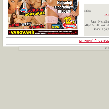
videa:
intr
Jana - Nejraděj
užije! Zvrhlá doktror
módě! I po pa
NEJNOVĚJŠÍ VYDÁN
©