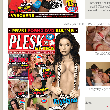
Brněnská Análka. 
starší! Tělocviká
ostravačku. Slečna r
další vydání PLESKDVD vychází 4. list
Tak už CÁK
4 orgasmy v pěti 
videa:
intr