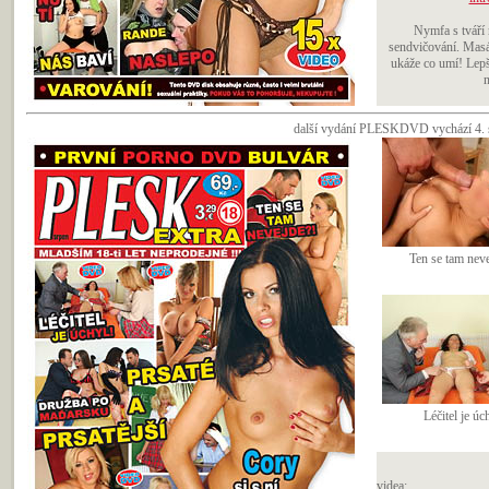
Nymfa s tváří
sendvičování. Masá
ukáže co umí! Lepš
n
další vydání PLESKDVD vychází 4. s
Ten se tam neve
Léčitel je úc
videa: