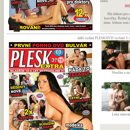
videa:
intr
Má slabost pro d
kurvičky. Ředitel 
zimu. Jednou sem a 
další vydání PLESKDVD vychází 3. če
Sloužím u ma
Letní radová