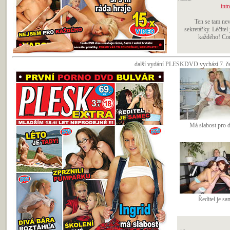
intr
Ten se tam nev
sekretářky. Léčite
každého! Cory
další vydání PLESKDVD vychází 7. čer
Má slabost pro d
Ředitel je sa