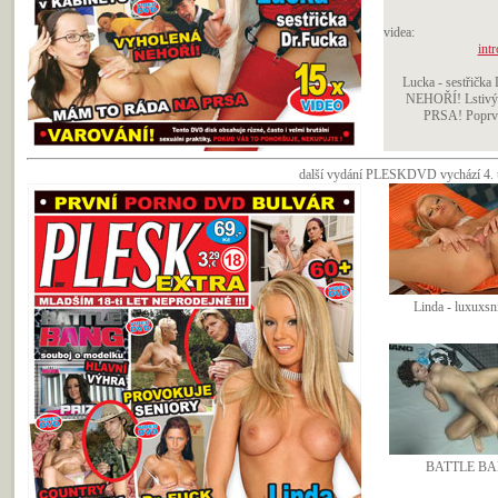
videa:
intr
Lucka - sestřička 
NEHOŘÍ! Lstivý
PRSA! Poprvé 
další vydání PLESKDVD vychází 4. ú
Linda - luxuxsní
BATTLE BA