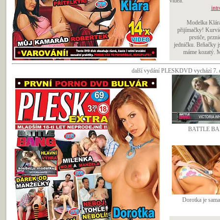
videa:
intr
Modelka Klára
přijímačky! Kurvi
prstiče, przn
jedničku. Brňačky j
máme kozatý. Mů
další vydání PLESKDVD vychází 7. d
BATTLE BA
Dorotka je sam