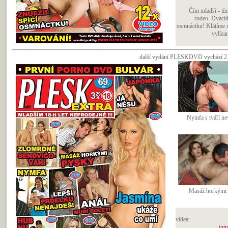
Čím mladší - tí
rodeo. Dvacít
osmnáctku! Klátíme 
vylízan
další vydání PLESKDVD vychází 2. z
Nymfa s tváří ne
Masáž horkými 
videa:
intr