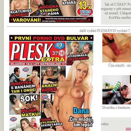
Tak už CÁKEJ! Poc
orgasmy v pěti minut
už nestačí. Chlaps
Kočička starého 
další vydání PLESKDVD vychází 7. ří
Čím mladší - tím
Dvacítka s banánem 
videa:
intr