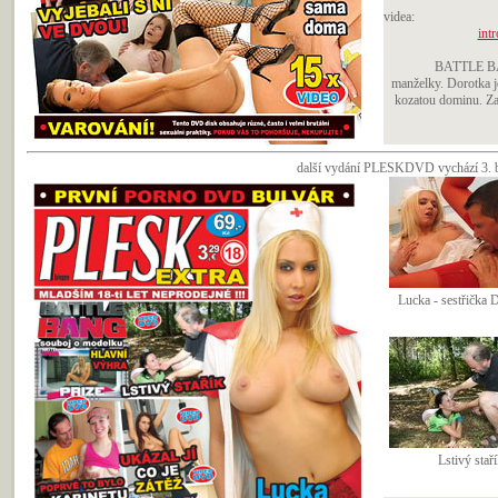
videa:
intr
BATTLE BAN
manželky. Dorotka j
kozatou dominu. Za
další vydání PLESKDVD vychází 3. bř
Lucka - sestřička 
Lstivý staří