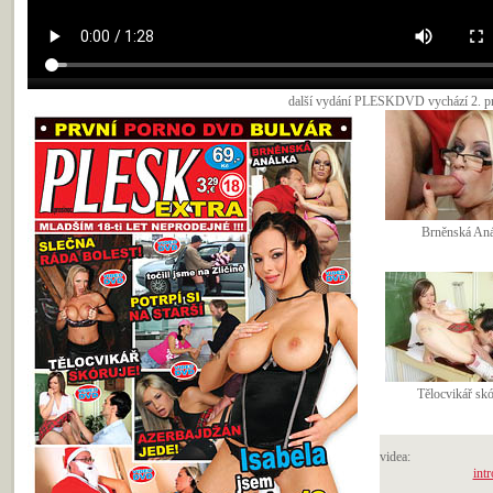
další vydání PLESKDVD vychází 2. pro
Brněnská Aná
Tělocvikář skó
videa:
intr