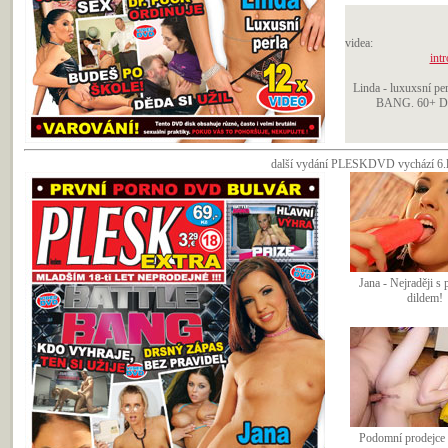
videa:
intr
Linda - luxuxsní p
BANG. 60+ Dr.F
další vydání PLESKDVD vychází 6.le
Jana - Nejraději s
dildem!
Podomní prodejce 