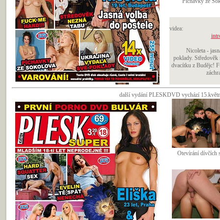
Píchavky ze So
videa:
intr
Nicoleta - jas
poklady. Středověk 
dvacítku z Budějc! 
záchra
další vydání PLESKDVD vychází 15.května
Otevírání dívčích 