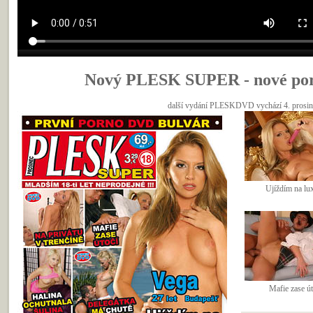
Nový PLESK SUPER - nové porn
další vydání PLESKDVD vychází 4. prosince
Ujíždím na lu
Mafie zase út