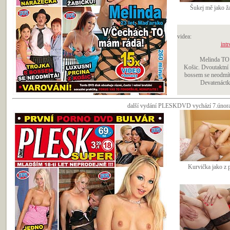
Šukej mě jako ž
videa:
intr
Melinda TO 
Košic. Dvoutaktní 
bossem se neodmít
Devatenáctka
další vydání PLESKDVD vychází 7.února 
Kurvička jako z