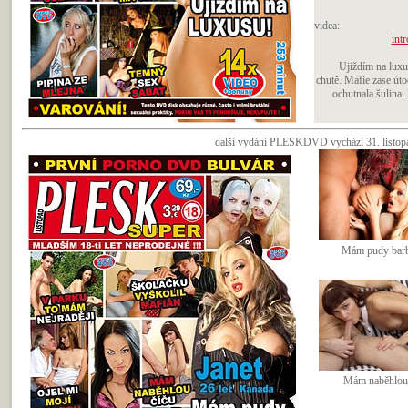
videa:
intr
Ujíždím na luxu
chutě. Mafie zase úto
ochutnala šulina.
další vydání PLESKDVD vychází 31. listopad
Mám pudy barb
Mám naběhlou 