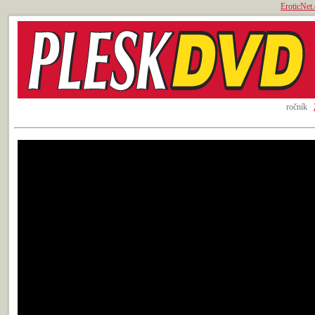
EroticNet.
ročník