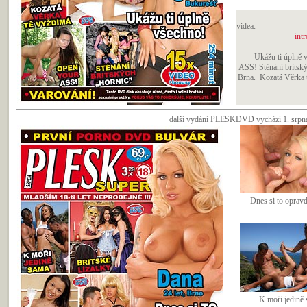
videa:
intr
Ukážu ti úplně 
ASS! Sténání britskýc
Brna. Kozatá Věrka t
další vydání PLESKDVD vychází 1. srpna 
Dnes si to opravd
K moři jedině 