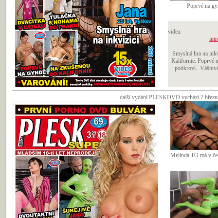
Poprvé na gy
videa:
intr
Smyslná hra na inkv
Kalifornie. Poprvé n
podkroví. Vášnivá 
další vydání PLESKDVD vychází 7.března 
Melinda TO má v če