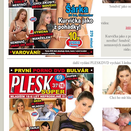
Sendvič jako od
videa:
intr
Kurvička jako z p
nového! Sendvič j
nemravných manžel
ráda 
další vydání PLESKDVD vychází 3.ledna 2
Chci ho mít hl