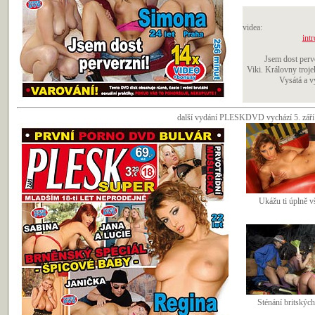
videa:
intr
Jsem dost perv
Viki. Královny troje
Vysátá a v
další vydání PLESKDVD vychází 5. září 2
Ukážu ti úplně v
Sténání britských