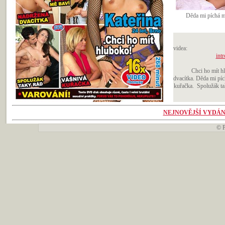
Děda mi píchá 
videa:
intr
Chci ho mít h
dvacítka. Děda mi pí
kuřačka. Spolužák tak
NEJNOVĚJŠÍ VYDÁN
©