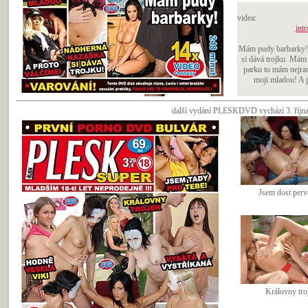
videa:
intr
Mám pudy barbarky! 
si dává trojku. Mám 
parku to mám nejrad
moji mladou! A p
další vydání PLESKDVD vychází 3. října 
Jsem dost perv
Královny tro