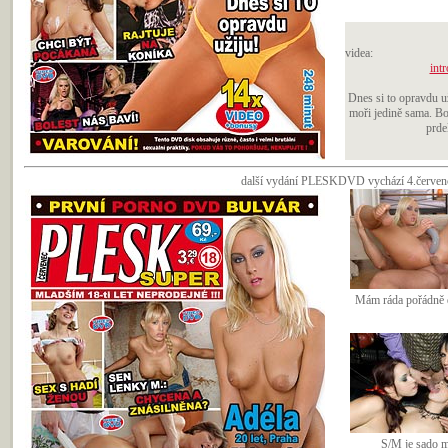
videa:
intr
Dnes si to opravdu u
moři jedině sama. Bol
prde
další vydání PLESKDVD vychází 4.července
Mám ráda pořádně 
S/M je sado 