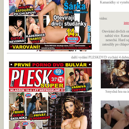
Kamarádky si vyměnil
videa:
intr
Otevírání dívčích s
nabízí více. Kama
nenechá. Hard sq
zatoužily po chlapov
další vydání PLESKDVD vychází 4.dubna 
Smyslná hra na in