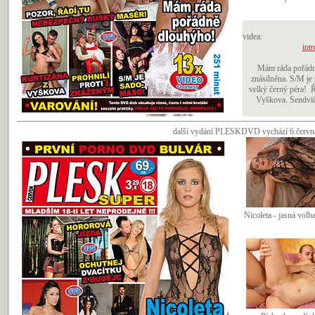
videa:
intr
Mám ráda pořádn
znásilněna. S/M je
velký černý péra! 
Vyškova. Sendvič 
další vydání PLESKDVD vychází 6.června 
Nicoleta - jasná volba